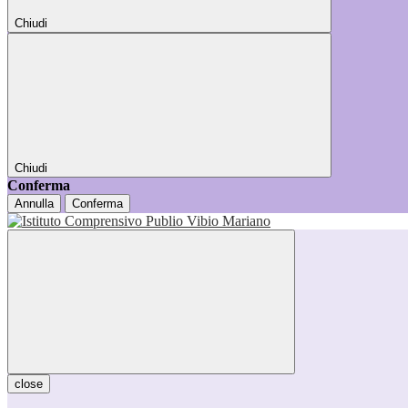
Chiudi
Chiudi
Conferma
Annulla
Conferma
close