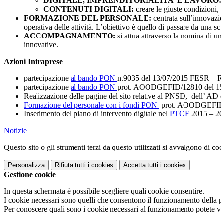
DIGITALE, IMPRENDITORIALITA’ E LAVORO
CONTENUTI DIGITALI:
creare le giuste condizioni,
FORMAZIONE DEL PERSONALE:
centrata sull’innovazi
operativa delle attività. L’obiettivo è quello di passare da una 
ACCOMPAGNAMENTO:
si attua attraverso la nomina di u
innovative.
Azioni Intraprese
partecipazione
al bando PON
n.9035 del 13/07/2015 FESR –
partecipazione
al bando PON
prot. AOODGEFID/12810 del 15/10/
Realizzazione delle pagine del sito relative al PNSD, dell’ AD
Formazione del personale con i fondi PON
prot. AOODGEFID/99
Inserimento del piano di intervento digitale nel
PTOF
2015 – 2
Notizie
Questo sito o gli strumenti terzi da questo utilizzati si avvalgono di coo
Personalizza
Rifiuta tutti
i cookies
Accetta tutti
i cookies
Gestione cookie
In questa schermata è possibile scegliere quali cookie consentire.
I cookie necessari sono quelli che consentono il funzionamento della pi
Per conoscere quali sono i cookie necessari al funzionamento potete v