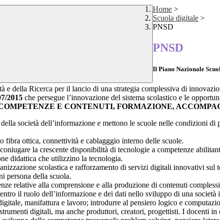
Home
>
Scuola digitale
>
PNSD
PNSD
Il
Piano Nazionale Scuol
ità e della Ricerca per il lancio di una strategia complessiva di innovaz
07/2015
che persegue l’innovazione del sistema scolastico e le opportuni
 COMPETENZE E CONTENUTI, FORMAZIONE, ACCOMP
della società dell’informazione e mettono le scuole nelle condizioni di pr
 fibra ottica, connettività e cablagggio interno delle scuole.
coniugare la crescente disponibilità di tecnologie a competenze abilitan
one didattica che utilizzino la tecnologia.
anizzazione scolastica e rafforzamento di servizi digitali innovativi sul t
ni persona della scuola.
nze relative alla comprensione e alla produzione di contenuti complessi e
 centro il ruolo dell’informazione e dei dati nello sviluppo di una societ
tà digitale, manifattura e lavoro; introdurre al pensiero logico e computazi
rumenti digitali, ma anche produttori, creatori, progettisti. I docenti in 