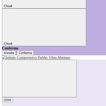
Chiudi
Chiudi
Conferma
Annulla
Conferma
close