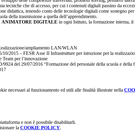
:
sviluppo delle competenze trasversali: problem solving, pensiero latera
 sia tecniche che di accesso, per cui i contenuti digitali passino da eccez
one didattica, tenendo conto delle tecnologie digitali come sostegno per
scuola della trasmissione a quella dell’apprendimento.
n
ANIMATORE DIGITALE
in ogni Istituto, la formazione interna, i
 Realizzazione/ampliamento LAN/WLAN
2015 – FESR Asse II Infrastrutture per istruzione per la realizzazion
 e Team per l’innovazione
24 del 29/07/2016 “Formazione del personale della scuola e della for
017
kie necessari al funzionamento ed utili alle finalità illustrate nella
COO
attaforma e non è possibile disabilitarli.
isionare la
COOKIE POLICY
.