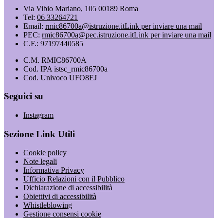
Via Vibio Mariano, 105 00189 Roma
Tel:
06 33264721
Email:
rmic86700a@istruzione.it
Link per inviare una mail
PEC:
rmic86700a@pec.istruzione.it
Link per inviare una mail
C.F.: 97197440585
C.M. RMIC86700A
Cod. IPA istsc_rmic86700a
Cod. Univoco UFO8EJ
Seguici su
Instagram
Sezione Link Utili
Cookie policy
Note legali
Informativa Privacy
Ufficio Relazioni con il Pubblico
Dichiarazione di accessibilità
Obiettivi di accessibilità
Whistleblowing
Gestione consensi cookie