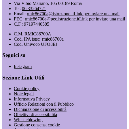
Via Vibio Mariano, 105 00189 Roma
Tel:
06 33264721
Email:
rmic86700a@istruzione.it
Link per inviare una mail
PEC:
rmic86700a@pec.istruzione.it
Link per inviare una mail
C.F.: 97197440585
C.M. RMIC86700A
Cod. IPA istsc_rmic86700a
Cod. Univoco UFO8EJ
Seguici su
Instagram
Sezione Link Utili
Cookie policy
Note legali
Informativa Privacy
Ufficio Relazioni con il Pubblico
Dichiarazione di accessibilità
Obiettivi di accessibilità
Whistleblowing
Gestione consensi cookie