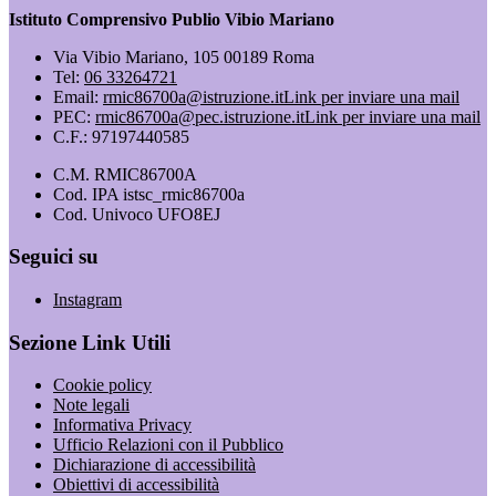
Istituto Comprensivo Publio Vibio Mariano
Via Vibio Mariano, 105 00189 Roma
Tel:
06 33264721
Email:
rmic86700a@istruzione.it
Link per inviare una mail
PEC:
rmic86700a@pec.istruzione.it
Link per inviare una mail
C.F.: 97197440585
C.M. RMIC86700A
Cod. IPA istsc_rmic86700a
Cod. Univoco UFO8EJ
Seguici su
Instagram
Sezione Link Utili
Cookie policy
Note legali
Informativa Privacy
Ufficio Relazioni con il Pubblico
Dichiarazione di accessibilità
Obiettivi di accessibilità