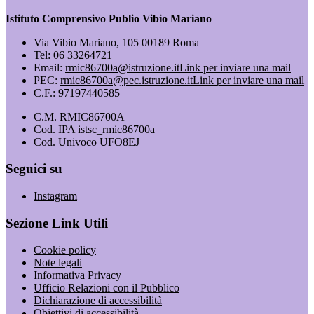
Istituto Comprensivo Publio Vibio Mariano
Via Vibio Mariano, 105 00189 Roma
Tel:
06 33264721
Email:
rmic86700a@istruzione.it
Link per inviare una mail
PEC:
rmic86700a@pec.istruzione.it
Link per inviare una mail
C.F.: 97197440585
C.M. RMIC86700A
Cod. IPA istsc_rmic86700a
Cod. Univoco UFO8EJ
Seguici su
Instagram
Sezione Link Utili
Cookie policy
Note legali
Informativa Privacy
Ufficio Relazioni con il Pubblico
Dichiarazione di accessibilità
Obiettivi di accessibilità