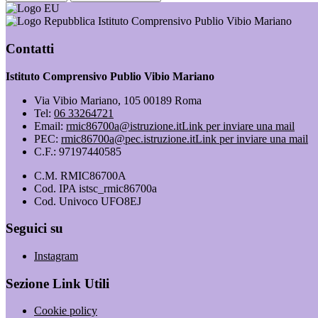
Istituto Comprensivo Publio Vibio Mariano
Contatti
Istituto Comprensivo Publio Vibio Mariano
Via Vibio Mariano, 105 00189 Roma
Tel:
06 33264721
Email:
rmic86700a@istruzione.it
Link per inviare una mail
PEC:
rmic86700a@pec.istruzione.it
Link per inviare una mail
C.F.: 97197440585
C.M. RMIC86700A
Cod. IPA istsc_rmic86700a
Cod. Univoco UFO8EJ
Seguici su
Instagram
Sezione Link Utili
Cookie policy