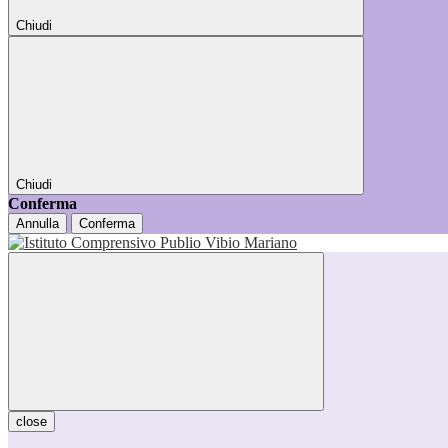
Chiudi
Chiudi
Conferma
Annulla
Conferma
close