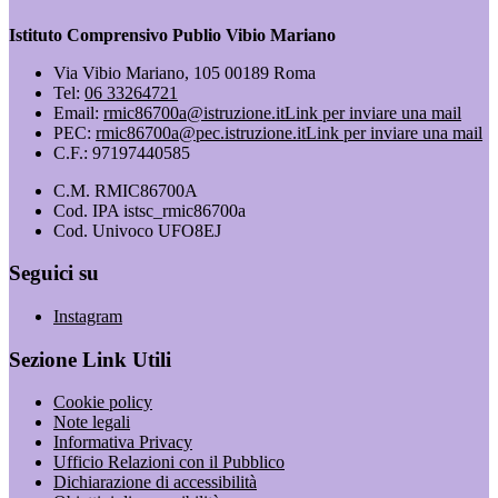
Istituto Comprensivo Publio Vibio Mariano
Via Vibio Mariano, 105 00189 Roma
Tel:
06 33264721
Email:
rmic86700a@istruzione.it
Link per inviare una mail
PEC:
rmic86700a@pec.istruzione.it
Link per inviare una mail
C.F.: 97197440585
C.M. RMIC86700A
Cod. IPA istsc_rmic86700a
Cod. Univoco UFO8EJ
Seguici su
Instagram
Sezione Link Utili
Cookie policy
Note legali
Informativa Privacy
Ufficio Relazioni con il Pubblico
Dichiarazione di accessibilità