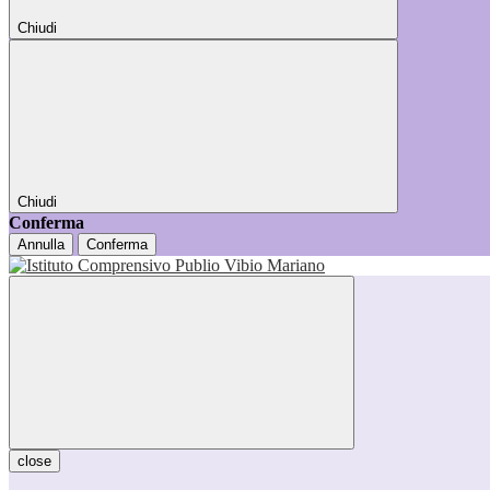
Chiudi
Chiudi
Conferma
Annulla
Conferma
close