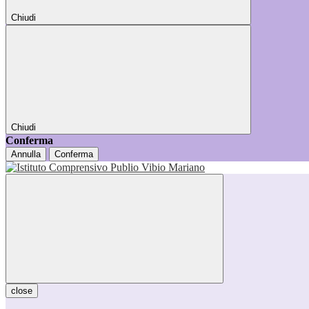
Chiudi
Chiudi
Conferma
Annulla
Conferma
close