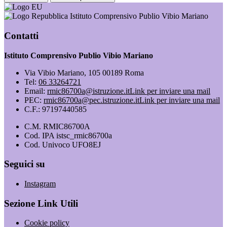
Istituto Comprensivo Publio Vibio Mariano
Contatti
Istituto Comprensivo Publio Vibio Mariano
Via Vibio Mariano, 105 00189 Roma
Tel:
06 33264721
Email:
rmic86700a@istruzione.it
Link per inviare una mail
PEC:
rmic86700a@pec.istruzione.it
Link per inviare una mail
C.F.: 97197440585
C.M. RMIC86700A
Cod. IPA istsc_rmic86700a
Cod. Univoco UFO8EJ
Seguici su
Instagram
Sezione Link Utili
Cookie policy