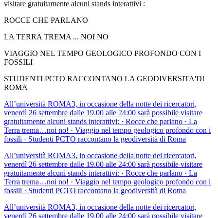
visitare gratuitamente alcuni stands interattivi :
ROCCE CHE PARLANO
LA TERRA TREMA ... NOI NO
VIAGGIO NEL TEMPO GEOLOGICO PROFONDO CON I
FOSSILI
STUDENTI PCTO RACCONTANO LA GEODIVERSITA'DI
ROMA
All’università ROMA3, in occasione della notte dei ricercatori,
venerdì 26 settembre dalle 19.00 alle 24:00 sarà possibile visitare
gratuitamente alcuni stands interattivi: · Rocce che parlano · La
Terra trema…noi no! · Viaggio nel tempo geologico profondo con i
fossili · Studenti PCTO raccontano la geodiversità di Roma
All’università ROMA3, in occasione della notte dei ricercatori,
venerdì 26 settembre dalle 19.00 alle 24:00 sarà possibile visitare
gratuitamente alcuni stands interattivi: · Rocce che parlano · La
Terra trema…noi no! · Viaggio nel tempo geologico profondo con i
fossili · Studenti PCTO raccontano la geodiversità di Roma
All’università ROMA3, in occasione della notte dei ricercatori,
venerdì 26 settembre dalle 19.00 alle 24:00 sarà possibile visitare