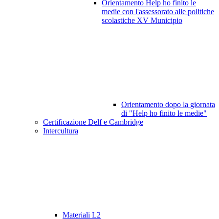
Orientamento Help ho finito le
medie con l'assessorato alle politiche
scolastiche XV Municipio
Orientamento dopo la giornata
di "Help ho finito le medie"
Certificazione Delf e Cambridge
Intercultura
Materiali L2