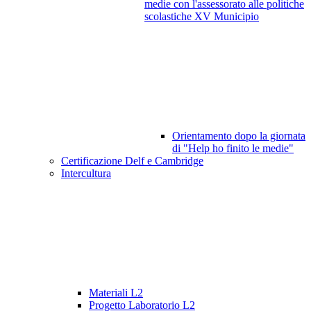
medie con l'assessorato alle politiche
scolastiche XV Municipio
Orientamento dopo la giornata
di "Help ho finito le medie"
Certificazione Delf e Cambridge
Intercultura
Materiali L2
Progetto Laboratorio L2