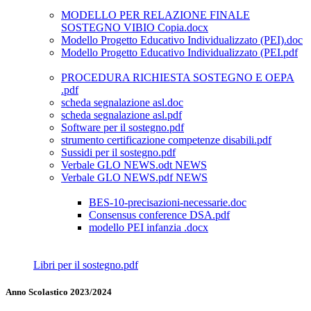
MODELLO PER RELAZIONE FINALE
SOSTEGNO VIBIO Copia.docx
Modello Progetto Educativo Individualizzato (PEI).doc
Modello Progetto Educativo Individualizzato (PEI.pdf
PROCEDURA RICHIESTA SOSTEGNO E OEPA
.pdf
scheda segnalazione asl.doc
scheda segnalazione asl.pdf
Software per il sostegno.pdf
strumento certificazione competenze disabili.pdf
Sussidi per il sostegno.pdf
Verbale GLO NEWS.odt NEWS
Verbale GLO NEWS.pdf NEWS
BES-10-precisazioni-necessarie.doc
Consensus conference DSA.pdf
modello PEI infanzia .docx
Libri per il sostegno.pdf
Anno Scolastico 2023/2024