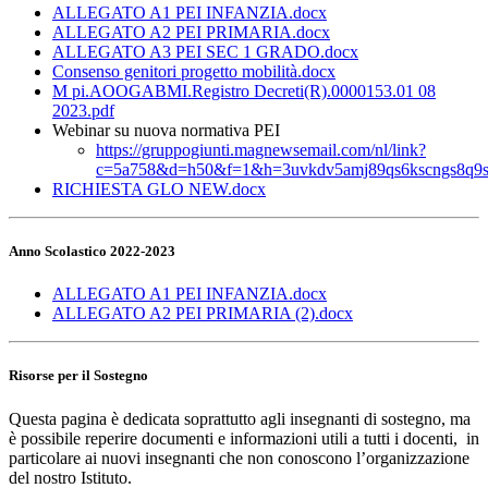
ALLEGATO A1 PEI INFANZIA.docx
ALLEGATO A2 PEI PRIMARIA.docx
ALLEGATO A3 PEI SEC 1 GRADO.docx
Consenso genitori progetto mobilità.docx
M pi.AOOGABMI.Registro Decreti(R).0000153.01 08
2023.pdf
Webinar su nuova normativa PEI
https://gruppogiunti.magnewsemail.com/nl/link?
c=5a758&d=h50&f=1&h=3uvkdv5amj89qs6kscngs8q9
RICHIESTA GLO NEW.docx
Anno Scolastico 2022-2023
ALLEGATO A1 PEI INFANZIA.docx
ALLEGATO A2 PEI PRIMARIA (2).docx
Risorse per il Sostegno
Questa pagina è dedicata soprattutto agli insegnanti di sostegno, ma
è possibile reperire documenti e informazioni utili a tutti i docenti, in
particolare ai nuovi insegnanti che non conoscono l’organizzazione
del nostro Istituto.