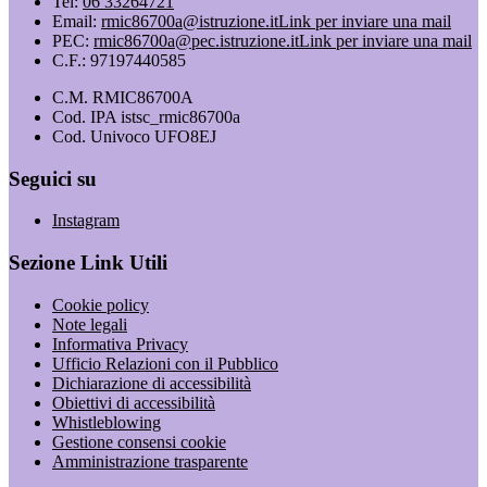
Tel:
06 33264721
Email:
rmic86700a@istruzione.it
Link per inviare una mail
PEC:
rmic86700a@pec.istruzione.it
Link per inviare una mail
C.F.: 97197440585
C.M. RMIC86700A
Cod. IPA istsc_rmic86700a
Cod. Univoco UFO8EJ
Seguici su
Instagram
Sezione Link Utili
Cookie policy
Note legali
Informativa Privacy
Ufficio Relazioni con il Pubblico
Dichiarazione di accessibilità
Obiettivi di accessibilità
Whistleblowing
Gestione consensi cookie
Amministrazione trasparente