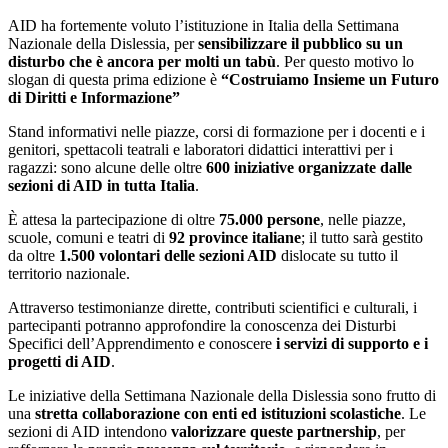
AID ha fortemente voluto l’istituzione in Italia della Settimana
Nazionale della Dislessia, per
sensibilizzare il pubblico su un
disturbo che è ancora per molti un tabù
. Per questo motivo lo
slogan di questa prima edizione è
“Costruiamo Insieme un Futuro
di Diritti e Informazione”
Stand informativi nelle piazze, corsi di formazione per i docenti e i
genitori, spettacoli teatrali e laboratori didattici interattivi per i
ragazzi: sono alcune delle oltre
600 iniziative organizzate dalle
sezioni di AID in tutta Italia
.
È attesa la partecipazione di oltre
75.000 persone
, nelle piazze,
scuole, comuni e teatri di
92 province italiane
; il tutto sarà gestito
da oltre
1.500 volontari delle sezioni AID
dislocate su tutto il
territorio nazionale.
Attraverso testimonianze dirette, contributi scientifici e culturali, i
partecipanti potranno approfondire la conoscenza dei Disturbi
Specifici dell’Apprendimento e conoscere
i servizi di supporto e i
progetti di AID
.
Le iniziative della Settimana Nazionale della Dislessia sono frutto di
una
stretta collaborazione con enti ed istituzioni scolastiche
. Le
sezioni di AID intendono
valorizzare queste partnership
, per