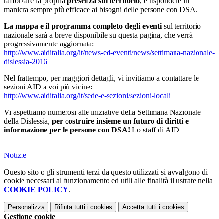
rafforzare la propria
presenza sul territorio
, e rispondere in
maniera sempre più efficace ai bisogni delle persone con DSA.
La mappa e il programma completo degli eventi
sul territorio
nazionale sarà a breve disponibile su questa pagina, che verrà
progressivamente aggiornata:
http://www.aiditalia.org/it/news-ed-eventi/news/settimana-nazionale-
dislessia-2016
Nel frattempo, per maggiori dettagli, vi invitiamo a contattare le
sezioni AID a voi più vicine:
http://www.aiditalia.org/it/sede-e-sezioni/sezioni-locali
Vi aspettiamo numerosi alle iniziative della Settimana Nazionale
della Dislessia,
per costruire insieme un futuro di diritti e
informazione per le persone con DSA!
Lo staff di AID
Notizie
Questo sito o gli strumenti terzi da questo utilizzati si avvalgono di
cookie necessari al funzionamento ed utili alle finalità illustrate nella
COOKIE POLICY
.
Personalizza
Rifiuta tutti
i cookies
Accetta tutti
i cookies
Gestione cookie