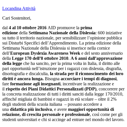
Locandina Attività
Cari Sostenitori,
dal
4 al 10 ottobre 2016
AID promuove la
prima
edizione
della
Settimana Nazionale della Dislessia
: 600 iniziative
su tutto il territorio nazionale, per sensibilizzare l’opinione pubblica
sui Disturbi Specifici dell’Apprendimento.
La prima edizione della
Settimana Nazionale della Dislessia si inserisce nella cornice
dell’
European Dyslexia Awareness Week
e del sesto anniversario
della
Legge 170 dell’8 ottobre 2010
.
A 6 anni dall’approvazione
della legge
che ha sancito, per la prima volta in Italia, il diritto alle
pari opportunità nell’istruzione per i ragazzi con dislessia, disgrafia,
disortografia e discalculia,
la strada per il riconoscimento dei loro
diritti è ancora lunga.
Bisogna
accorciare i tempi di diagnosi
,
fare
formazione agli insegnanti
, incentivare la realizzazione e
il
rispetto dei
Piani Didattici Personalizzati (PDP)
, concorrere per
la concreta realizzazione di tutti i diritti sanciti dalla legge 170/2010,
affinché migliaia di bambini e ragazzi in età scolare – oltre il 2%
degli studenti della scuola italiana – possano accedere a
una
didattica più inclusiva
, e avere
maggiori opportunità di
relazione, di crescita personale e professionale
, così come per gli
studenti universitari e chi si accinge ad entrare nel mondo del lavoro.