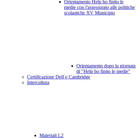
Orientamento Help ho finito le
medie con l'assessorato alle politiche
scolastiche XV Municipio
Orientamento dopo la giornata
di "Help ho finito le medie"
Certificazione Delf e Cambridge
Intercultura
Materiali L2