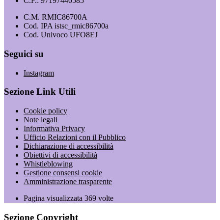
C.F.: 97197440585
C.M. RMIC86700A
Cod. IPA istsc_rmic86700a
Cod. Univoco UFO8EJ
Seguici su
Instagram
Sezione Link Utili
Cookie policy
Note legali
Informativa Privacy
Ufficio Relazioni con il Pubblico
Dichiarazione di accessibilità
Obiettivi di accessibilità
Whistleblowing
Gestione consensi cookie
Amministrazione trasparente
Pagina visualizzata
369
volte
Sezione Copyright