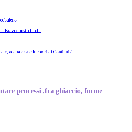
arcobaleno
ne…Bravi i nostri bimbi
nate, acqua e sale Incontri di Continuità …
ntare processi ,fra ghiaccio, forme