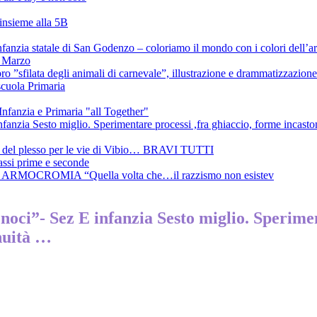
 insieme alla 5B
’infanzia statale di San Godenzo – coloriamo il mondo con i colori dell’
4 Marzo
ibro ”sfilata degli animali di carnevale”, illustrazione e drammatizzazio
scuola Primaria
nfanzia e Primaria "all Together"
infanzia Sesto miglio. Sperimentare processi ,fra ghiaccio, forme incasto
mbi del plesso per le vie di Vibio… BRAVI TUTTI
assi prime e seconde
ato ARMOCROMIA “Quella volta che…il razzismo non esistev
 noci”- Sez E infanzia Sesto miglio. Sperime
inuità …