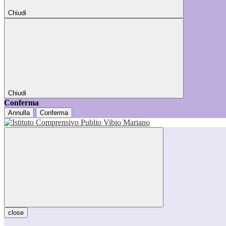
Chiudi
Chiudi
Conferma
Annulla
Conferma
close