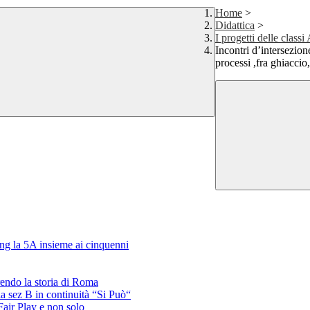
Home
>
Didattica
>
I progetti delle cla
Incontri d’intersezio
processi ,fra ghiaccio
ing la 5A insieme ai cinquenni
endo la storia di Roma
la sez B in continuità “Si Può“
air Play e non solo