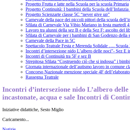
Progetto Frutta e latte nella Scuola per la scuola Primaria
Progetto Continuità: I bambini della Scuola dell’Infanzia
Progetto Scienzarte classe 5C “never give up”
Carnevale della pace dei piccoli pittori della scuola dell
Sfilata di Carnevale Via Vibio Mariano in festa martedì 
Lavoro tra alunni della sez B e della Sez F: ascolto del l
Sfilata di Carnevale per i bambini di San Godenzo della 
Carnevale della Pace in 5C
Spettacolo Teatrale Festa e Merenda Solidale …. Scuola I
Incontri d’intersezione nido L’albero delle noci”- Sez E 
Incontri di Continuità tra 5F e sez B
Strepitosa Sfilata “Costruendo ciò che si indossa” i bi
Giornata internazionale dell’autismo lavoro in comune cl
Concorso Nazionale menzione speciale 4F dell’elabor
Rassegna Teatrale
Incontri d’intersezione nido L’albero delle
incastonate, acqua e sale Incontri di Cont
Iniziative didattiche
,
Sesto Miglio
Caricamento...
Notizie