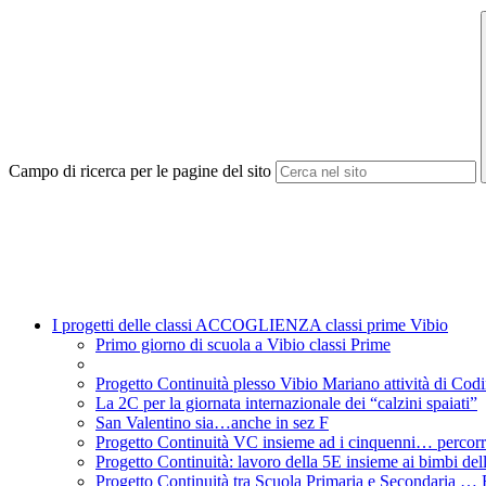
Campo di ricerca per le pagine del sito
I progetti delle classi ACCOGLIENZA classi prime Vibio
Primo giorno di scuola a Vibio classi Prime
Progetto Continuità plesso Vibio Mariano attività di Cod
La 2C per la giornata internazionale dei “calzini spaiati”
San Valentino sia…anche in sez F
Progetto Continuità VC insieme ad i cinquenni… percorr
Progetto Continuità: lavoro della 5E insieme ai bimbi del
Progetto Continuità tra Scuola Primaria e Secondaria … F