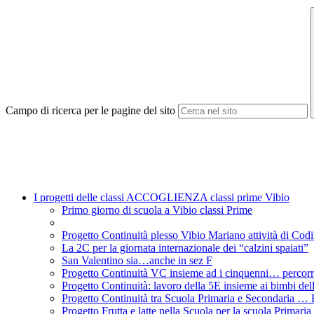
Campo di ricerca per le pagine del sito
I progetti delle classi ACCOGLIENZA classi prime Vibio
Primo giorno di scuola a Vibio classi Prime
Progetto Continuità plesso Vibio Mariano attività di Cod
La 2C per la giornata internazionale dei “calzini spaiati”
San Valentino sia…anche in sez F
Progetto Continuità VC insieme ad i cinquenni… percorr
Progetto Continuità: lavoro della 5E insieme ai bimbi del
Progetto Continuità tra Scuola Primaria e Secondaria … F
Progetto Frutta e latte nella Scuola per la scuola Primaria