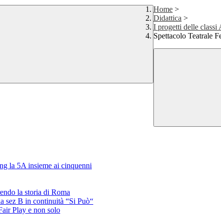
Home
>
Didattica
>
I progetti delle cla
Spettacolo Teatrale F
ing la 5A insieme ai cinquenni
endo la storia di Roma
la sez B in continuità “Si Può“
air Play e non solo