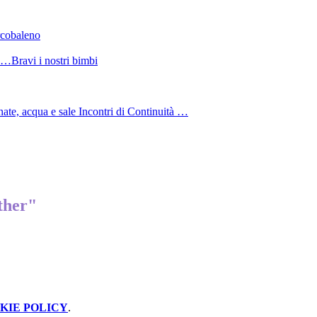
arcobaleno
ne…Bravi i nostri bimbi
nate, acqua e sale Incontri di Continuità …
ther"
KIE POLICY
.