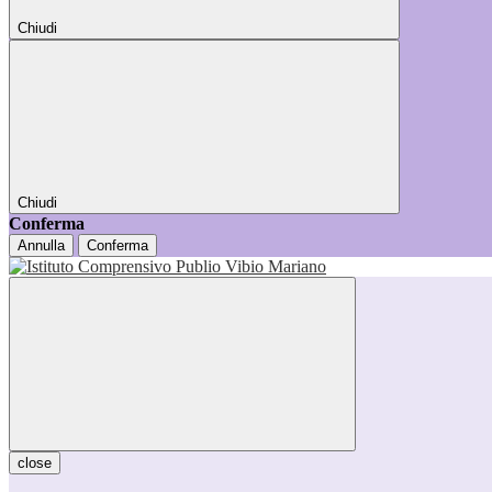
Chiudi
Chiudi
Conferma
Annulla
Conferma
close