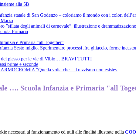
 insieme alla 5B
’infanzia statale di San Godenzo – coloriamo il mondo con i colori dell’
4 Marzo
ibro ”sfilata degli animali di carnevale”, illustrazione e drammatizzazio
scuola Primaria
nfanzia e Primaria "all Together"
infanzia Sesto miglio. Sperimentare processi ,fra ghiaccio, forme incasto
mbi del plesso per le vie di Vibio… BRAVI TUTTI
assi prime e seconde
ato ARMOCROMIA “Quella volta che…il razzismo non esistev
ale …. Scuola Infanzia e Primaria "all Toge
kie necessari al funzionamento ed utili alle finalità illustrate nella
COO