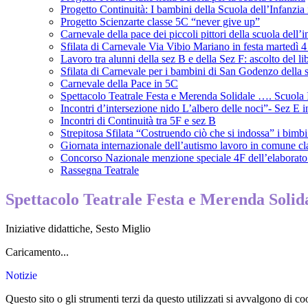
Progetto Continuità: I bambini della Scuola dell’Infanzia
Progetto Scienzarte classe 5C “never give up”
Carnevale della pace dei piccoli pittori della scuola dell
Sfilata di Carnevale Via Vibio Mariano in festa martedì 
Lavoro tra alunni della sez B e della Sez F: ascolto del l
Sfilata di Carnevale per i bambini di San Godenzo della 
Carnevale della Pace in 5C
Spettacolo Teatrale Festa e Merenda Solidale …. Scuola I
Incontri d’intersezione nido L’albero delle noci”- Sez E 
Incontri di Continuità tra 5F e sez B
Strepitosa Sfilata “Costruendo ciò che si indossa” i bi
Giornata internazionale dell’autismo lavoro in comune cl
Concorso Nazionale menzione speciale 4F dell’elabor
Rassegna Teatrale
Spettacolo Teatrale Festa e Merenda Solid
Iniziative didattiche
,
Sesto Miglio
Caricamento...
Notizie
Questo sito o gli strumenti terzi da questo utilizzati si avvalgono di coo