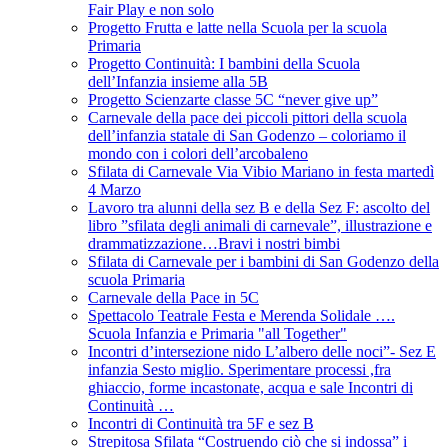
Fair Play e non solo
Progetto Frutta e latte nella Scuola per la scuola
Primaria
Progetto Continuità: I bambini della Scuola
dell’Infanzia insieme alla 5B
Progetto Scienzarte classe 5C “never give up”
Carnevale della pace dei piccoli pittori della scuola
dell’infanzia statale di San Godenzo – coloriamo il
mondo con i colori dell’arcobaleno
Sfilata di Carnevale Via Vibio Mariano in festa martedì
4 Marzo
Lavoro tra alunni della sez B e della Sez F: ascolto del
libro ”sfilata degli animali di carnevale”, illustrazione e
drammatizzazione…Bravi i nostri bimbi
Sfilata di Carnevale per i bambini di San Godenzo della
scuola Primaria
Carnevale della Pace in 5C
Spettacolo Teatrale Festa e Merenda Solidale ….
Scuola Infanzia e Primaria "all Together"
Incontri d’intersezione nido L’albero delle noci”- Sez E
infanzia Sesto miglio. Sperimentare processi ,fra
ghiaccio, forme incastonate, acqua e sale Incontri di
Continuità …
Incontri di Continuità tra 5F e sez B
Strepitosa Sfilata “Costruendo ciò che si indossa” i