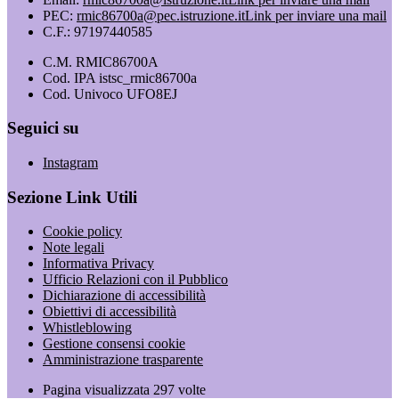
PEC:
rmic86700a@pec.istruzione.it
Link per inviare una mail
C.F.: 97197440585
C.M. RMIC86700A
Cod. IPA istsc_rmic86700a
Cod. Univoco UFO8EJ
Seguici su
Instagram
Sezione Link Utili
Cookie policy
Note legali
Informativa Privacy
Ufficio Relazioni con il Pubblico
Dichiarazione di accessibilità
Obiettivi di accessibilità
Whistleblowing
Gestione consensi cookie
Amministrazione trasparente
Pagina visualizzata
297
volte