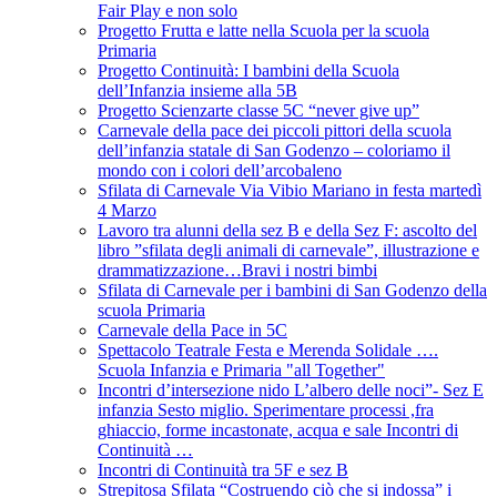
Fair Play e non solo
Progetto Frutta e latte nella Scuola per la scuola
Primaria
Progetto Continuità: I bambini della Scuola
dell’Infanzia insieme alla 5B
Progetto Scienzarte classe 5C “never give up”
Carnevale della pace dei piccoli pittori della scuola
dell’infanzia statale di San Godenzo – coloriamo il
mondo con i colori dell’arcobaleno
Sfilata di Carnevale Via Vibio Mariano in festa martedì
4 Marzo
Lavoro tra alunni della sez B e della Sez F: ascolto del
libro ”sfilata degli animali di carnevale”, illustrazione e
drammatizzazione…Bravi i nostri bimbi
Sfilata di Carnevale per i bambini di San Godenzo della
scuola Primaria
Carnevale della Pace in 5C
Spettacolo Teatrale Festa e Merenda Solidale ….
Scuola Infanzia e Primaria "all Together"
Incontri d’intersezione nido L’albero delle noci”- Sez E
infanzia Sesto miglio. Sperimentare processi ,fra
ghiaccio, forme incastonate, acqua e sale Incontri di
Continuità …
Incontri di Continuità tra 5F e sez B
Strepitosa Sfilata “Costruendo ciò che si indossa” i